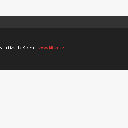
jn i izrada Kliker.de
www.kliker.de