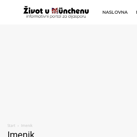
NASLOVNA
Start
Imenik
Imenik