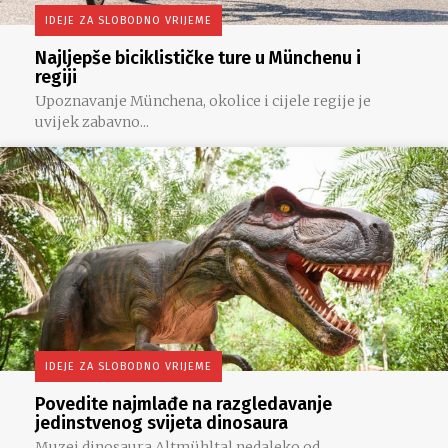
IDEJE ZA SLOBODNO VRIJEME
Najljepše biciklističke ture u Münchenu i
regiji
Upoznavanje Münchena, okolice i cijele regije je
uvijek zabavno...
IDEJE ZA SLOBODNO VRIJEME
Povedite najmlađe na razgledavanje
jedinstvenog svijeta dinosaura
Muzej dinosaura Altmühltal nedaleko od