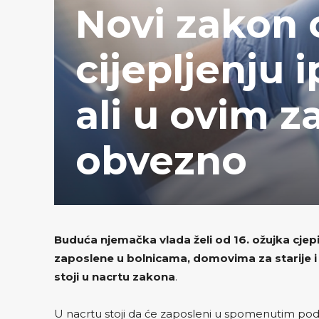
Novi zakon
cijepljenju 
ali u ovim z
obvezno
Buduća njemačka vlada želi od 16. ožujka cjep
zaposlene u bolnicama, domovima za starije 
stoji u nacrtu zakona
.
U nacrtu stoji da će zaposleni u spomenutim podru