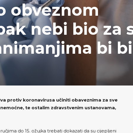
 o obveznom
ipak nebi bio za 
animanjima bi bi
iva protiv koronavirusa učiniti obaveznima za sve
i nemoćne, te ostalim zdravstvenim ustanovama,
čjima do 15. ožujka trebati dokazati da su cijepljeni