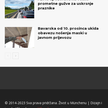
prometne gužve za uskrsnje
praznike
Bavarska od 10. prosinca ukida
obavezu nošenja maski u
javnom prijevozu
© 2014-2023 Sva prava pridržana. Život u Münchenu | Dizajn i