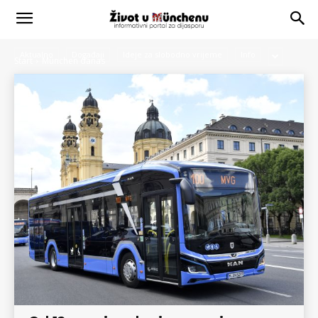
MÜNCHEN DANAS
Aktualno
Događaji
Ideje za slobodno vrijeme
Info
Start
München danas