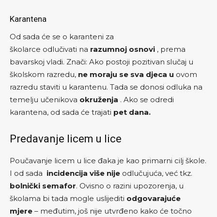
Karantena
Od sada će se o karanteni za
školarce odlučivati na
razumnoj osnovi
, prema
bavarskoj vladi. Znači: Ako postoji pozitivan slučaj u
školskom razredu,
ne moraju se sva djeca u
ovom
razredu staviti u karantenu. Tada se donosi odluka na
temelju učenikova
okruženja
. Ako se odredi
karantena, od sada će trajati
pet dana.
Predavanje licem u lice
Poučavanje licem u lice đaka je kao primarni cilj škole.
I od sada
incidencija više nije
odlučujuća, već tkz.
bolnički semafor
. Ovisno o razini upozorenja, u
školama bi tada mogle uslijediti
odgovarajuće
mjere
– međutim, još nije utvrđeno kako će točno