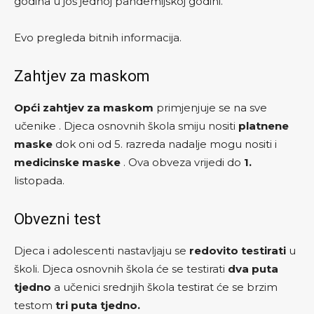
godina u još jednoj pandemijskoj godini.
Evo pregleda bitnih informacija.
Zahtjev za maskom
Opći zahtjev za maskom
primjenjuje se na sve
učenike . Djeca osnovnih škola smiju nositi
platnene
maske
dok oni od 5. razreda nadalje mogu nositi i
medicinske maske
. Ova obveza vrijedi do
1.
listopada.
Obvezni test
Djeca i adolescenti nastavljaju se
redovito testirati
u
školi. Djeca osnovnih škola će se testirati
dva puta
tjedno
a učenici srednjih škola testirat će se brzim
testom
tri puta tjedno.